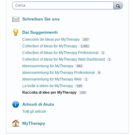
Cerca
Schreiben Sie uns
Dai Suggerimenti
Colección de ideas por MyTherapy
267
Collection of Ideas for MyTherapy
1,881
Collection of Ideas for MyTherapy Professional
1
Collection of Ideas for MyTherapy Web Dashboard
1
Ideensammlung für MyTherapy
891
Ideensammlung für MyTherapy Professional
9
Ideensammlung für MyTherapy Web
1
La boîte à idées de MyTherapy
189
Raccolta di idee per MyTherapy
243
Articoli di Aiuto
Tutti gli articoli
MyTherapy