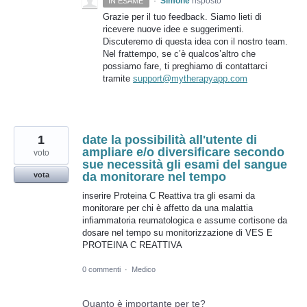
·
Simone
risposto
IN ESAME
Grazie per il tuo feedback. Siamo lieti di
ricevere nuove idee e suggerimenti.
Discuteremo di questa idea con il nostro team.
Nel frattempo, se c’è qualcos’altro che
possiamo fare, ti preghiamo di contattarci
tramite
support@mytherapyapp.com
1
date la possibilità all'utente di
ampliare e/o diversificare secondo
voto
sue necessità gli esami del sangue
da monitorare nel tempo
vota
inserire Proteina C Reattiva tra gli esami da
monitorare per chi è affetto da una malattia
infiammatoria reumatologica e assume cortisone da
dosare nel tempo su monitorizzazione di VES E
PROTEINA C REATTIVA
0 commenti
·
Medico
Quanto è importante per te?