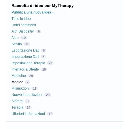
Raccolta di idee per MyTherapy
Categorie
Pubblica una nuova idea…
Tutte le idee
I miei commenti
Altri Dispositivi
6
Altro
10
Attivitá
11
Esportazione Dati
6
Importazione Dati
3
Impostazione Terapia
23
Interfaccia Utente
19
Medicine
29
Medico
7
Misurazioni
11
Nuove Impostazioni
29
Sintomi
6
Terapia
14
Ulteriori Imformazioni
17