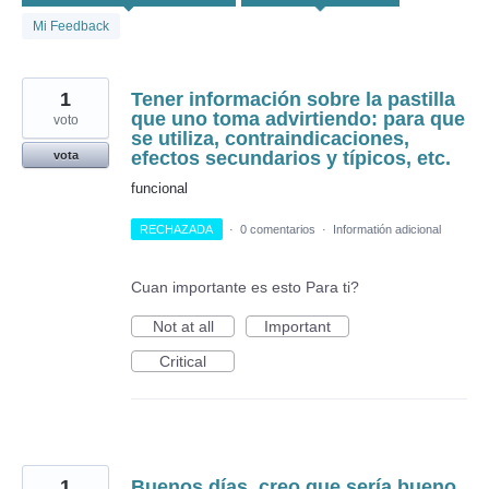
Mi Feedback
1
Tener información sobre la pastilla
que uno toma advirtiendo: para que
voto
se utiliza, contraindicaciones,
efectos secundarios y típicos, etc.
vota
funcional
RECHAZADA
·
0 comentarios
·
Informatión adicional
Cuan importante es esto Para ti?
Not at all
Important
Critical
1
Buenos días, creo que sería bueno