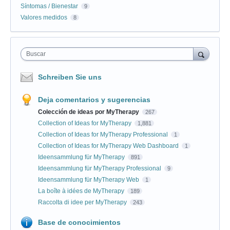
Síntomas / Bienestar
9
Valores medidos
8
Buscar
Schreiben Sie uns
Deja comentarios y sugerencias
Colección de ideas por MyTherapy
267
Collection of Ideas for MyTherapy
1,881
Collection of Ideas for MyTherapy Professional
1
Collection of Ideas for MyTherapy Web Dashboard
1
Ideensammlung für MyTherapy
891
Ideensammlung für MyTherapy Professional
9
Ideensammlung für MyTherapy Web
1
La boîte à idées de MyTherapy
189
Raccolta di idee per MyTherapy
243
Base de conocimientos