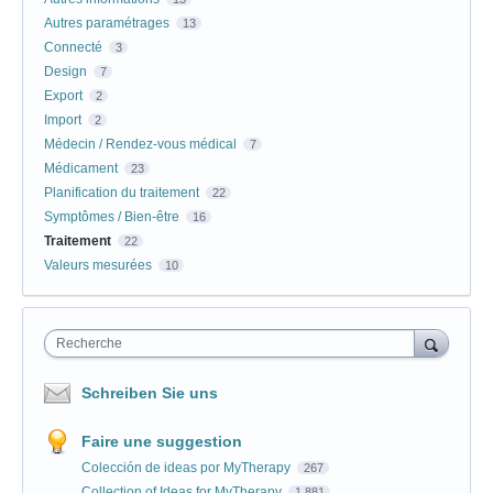
Autres paramétrages
13
Connecté
3
Design
7
Export
2
Import
2
Médecin / Rendez-vous médical
7
Médicament
23
Planification du traitement
22
Symptômes / Bien-être
16
Traitement
22
Valeurs mesurées
10
Recherche
Schreiben Sie uns
Faire une suggestion
Colección de ideas por MyTherapy
267
Collection of Ideas for MyTherapy
1,881