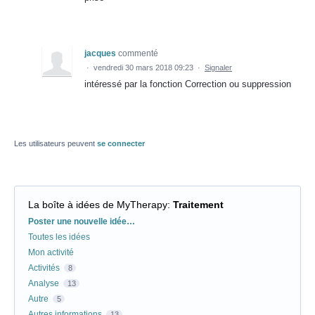
jacques
commenté
·
vendredi 30 mars 2018 09:23
·
Signaler
intéressé par la fonction Correction ou suppression
Les utilisateurs peuvent
se connecter
La boîte à idées de MyTherapy
:
Traitement
Catégories
Poster une nouvelle idée…
Toutes les idées
Mon activité
Activités
8
Analyse
13
Autre
5
Autres informations
13