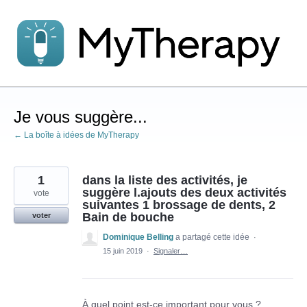
Aller
au
contenu
Je vous suggère...
← La boîte à idées de MyTherapy
1
dans la liste des activités, je
suggère l.ajouts des deux activités
vote
suivantes 1 brossage de dents, 2
Bain de bouche
voter
Dominique Belling
a partagé cette idée
·
15 juin 2019
·
Signaler…
À quel point est-ce important pour vous ?