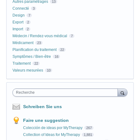
Autres paramétrages
13
Connecté
3
Design
7
Export
2
Import
2
Médecin / Rendez-vous médical
7
Médicament
23
Planification du traitement
22
Symptômes / Bien-être
16
Traitement
22
Valeurs mesurées
10
Recherche
Schreiben Sie uns
Faire une suggestion
Colección de ideas por MyTherapy
267
Collection of Ideas for MyTherapy
1,881