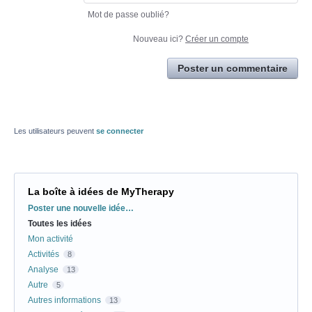
Mot de passe oublié?
Nouveau ici?
Créer un compte
Poster un commentaire
Les utilisateurs peuvent
se connecter
La boîte à idées de MyTherapy
Catégories
Poster une nouvelle idée…
Toutes les idées
Mon activité
Activités
8
Analyse
13
Autre
5
Autres informations
13