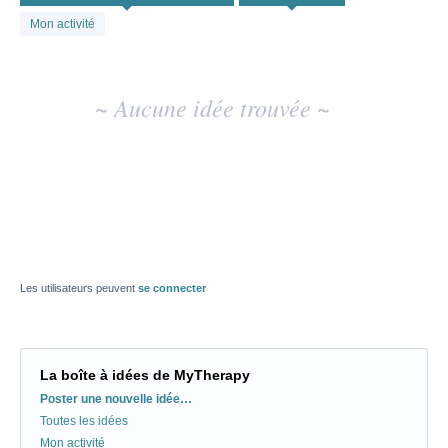
existant
Mon activité
~ Aucune idée trouvée ~
Les utilisateurs peuvent
se connecter
La boîte à idées de MyTherapy
Catégories
Poster une nouvelle idée…
Toutes les idées
Mon activité