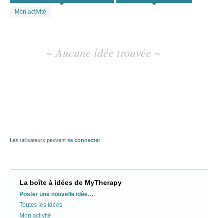
existant
Mon activité
~ Aucune idée trouvée ~
Les utilisateurs peuvent
se connecter
La boîte à idées de MyTherapy
Catégories
Poster une nouvelle idée…
Toutes les idées
Mon activité