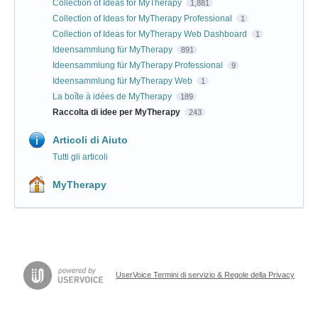
Collection of Ideas for MyTherapy
1,881
Collection of Ideas for MyTherapy Professional
1
Collection of Ideas for MyTherapy Web Dashboard
1
Ideensammlung für MyTherapy
891
Ideensammlung für MyTherapy Professional
9
Ideensammlung für MyTherapy Web
1
La boîte à idées de MyTherapy
189
Raccolta di idee per MyTherapy
243
Articoli di Aiuto
Tutti gli articoli
MyTherapy
UserVoice Termini di servizio & Regole della Privacy