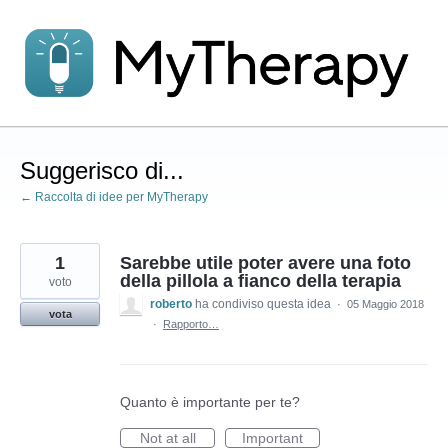
Salta
al
contenuto
Suggerisco di...
← Raccolta di idee per MyTherapy
1
Sarebbe utile poter avere una foto
della pillola a fianco della terapia
voto
roberto
ha condiviso questa idea
·
05 Maggio 2018
vota
·
Rapporto…
Quanto è importante per te?
Not at all
Important