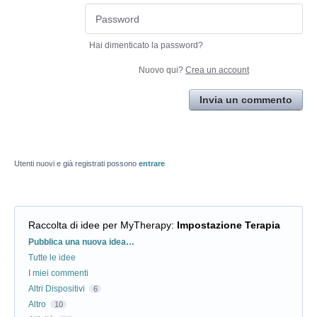
Hai dimenticato la password?
Nuovo qui?
Crea un account
Invia un commento
Utenti nuovi e già registrati possono
entrare
Raccolta di idee per MyTherapy
:
Impostazione Terapia
Categorie
Pubblica una nuova idea…
Tutte le idee
I miei commenti
Altri Dispositivi
6
Altro
10