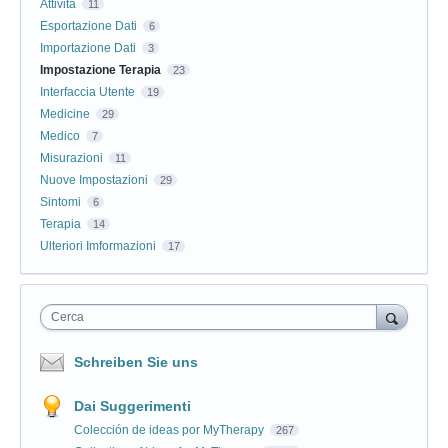
Attivitá
11
Esportazione Dati
6
Importazione Dati
3
Impostazione Terapia
23
Interfaccia Utente
19
Medicine
29
Medico
7
Misurazioni
11
Nuove Impostazioni
29
Sintomi
6
Terapia
14
Ulteriori Imformazioni
17
Cerca
Schreiben Sie uns
Dai Suggerimenti
Colección de ideas por MyTherapy
267