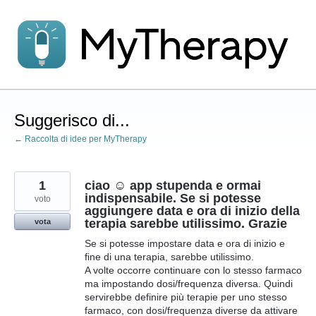
Salta
al
contenuto
Suggerisco di...
← Raccolta di idee per MyTherapy
1
ciao ☺️ app stupenda e ormai
indispensabile. Se si potesse
voto
aggiungere data e ora di inizio della
terapia sarebbe utilissimo. Grazie
vota
Se si potesse impostare data e ora di inizio e
fine di una terapia, sarebbe utilissimo.
A volte occorre continuare con lo stesso farmaco
ma impostando dosi/frequenza diversa. Quindi
servirebbe definire più terapie per uno stesso
farmaco, con dosi/frequenza diverse da attivare