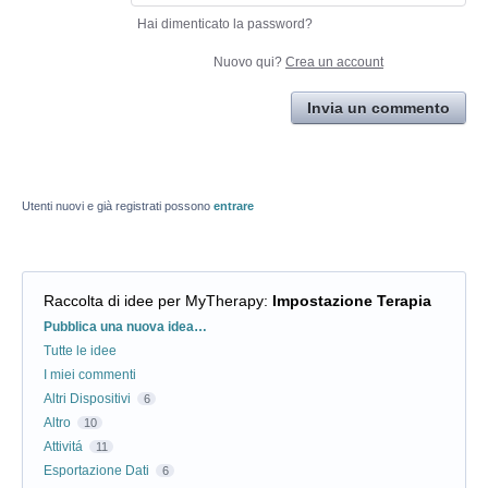
Hai dimenticato la password?
Nuovo qui?
Crea un account
Invia un commento
Utenti nuovi e già registrati possono
entrare
Raccolta di idee per MyTherapy
:
Impostazione Terapia
Categorie
Pubblica una nuova idea…
Tutte le idee
I miei commenti
Altri Dispositivi
6
Altro
10
Attivitá
11
Esportazione Dati
6