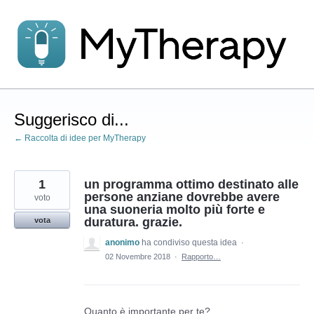
Salta
al
contenuto
Suggerisco di...
← Raccolta di idee per MyTherapy
1
un programma ottimo destinato alle
persone anziane dovrebbe avere
voto
una suoneria molto più forte e
duratura. grazie.
vota
anonimo
ha condiviso questa idea
·
02 Novembre 2018
·
Rapporto…
Quanto è importante per te?