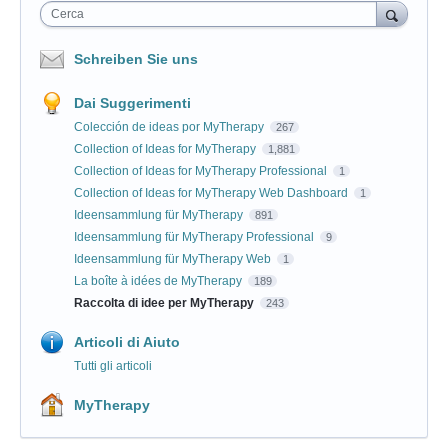
Cerca
Schreiben Sie uns
Dai Suggerimenti
Colección de ideas por MyTherapy
267
Collection of Ideas for MyTherapy
1,881
Collection of Ideas for MyTherapy Professional
1
Collection of Ideas for MyTherapy Web Dashboard
1
Ideensammlung für MyTherapy
891
Ideensammlung für MyTherapy Professional
9
Ideensammlung für MyTherapy Web
1
La boîte à idées de MyTherapy
189
Raccolta di idee per MyTherapy
243
Articoli di Aiuto
Tutti gli articoli
MyTherapy