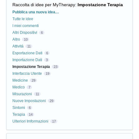
Raccolta di idee per MyTherapy
:
Impostazione Terapia
Categorie
Pubblica una nuova idea…
Tutte le idee
I miei commenti
Altri Dispositivi
6
Altro
10
Attivitá
11
Esportazione Dati
6
Importazione Dati
3
Impostazione Terapia
23
Interfaccia Utente
19
Medicine
29
Medico
7
Misurazioni
11
Nuove Impostazioni
29
Sintomi
6
Terapia
14
Ulteriori Imformazioni
17