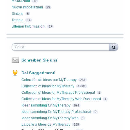
Misurazioni
11
Nuove Impostazioni
29
Sintomi
6
Terapia
14
Ulteriori Imformazioni
17
Cerca
Schreiben Sie uns
Dai Suggerimenti
Colección de ideas por MyTherapy
267
Collection of Ideas for MyTherapy
1,881
Collection of Ideas for MyTherapy Professional
1
Collection of Ideas for MyTherapy Web Dashboard
1
Ideensammlung für MyTherapy
891
Ideensammlung für MyTherapy Professional
9
Ideensammlung für MyTherapy Web
1
La boîte à idées de MyTherapy
189