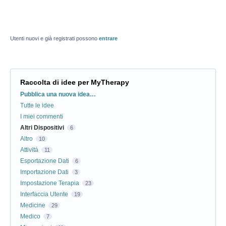
Utenti nuovi e già registrati possono
entrare
Raccolta di idee per MyTherapy
Categorie
Pubblica una nuova idea…
Tutte le idee
I miei commenti
Altri Dispositivi
6
Altro
10
Attivitá
11
Esportazione Dati
6
Importazione Dati
3
Impostazione Terapia
23
Interfaccia Utente
19
Medicine
29
Medico
7