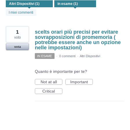
trovato
I miei commenti
1
scelts orari più precisi per evitare
sovrapposizioni di promemoria (
voto
potrebbe essere anche un opzione
nelle impostazioni)
vota
IN ESAME
·
0 commenti
·
Altri Dispositivi
Quanto è importante per te?
Not at all
Important
Critical