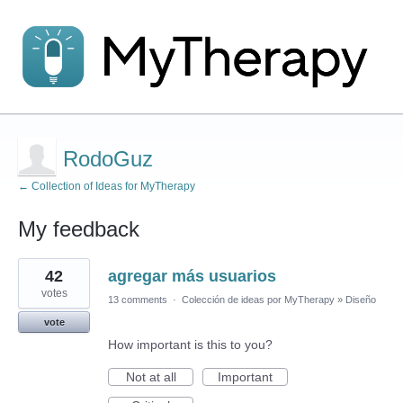
RodoGuz
← Collection of Ideas for MyTherapy
My feedback
1
42
agregar más usuarios
result
found
votes
13 comments
·
Colección de ideas por MyTherapy
»
Diseño
vote
How important is this to you?
Not at all
Important