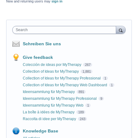
New and returning users may
sign in
Search
Schreiben Sie uns
Give feedback
Colección de ideas por MyTherapy
267
Collection of Ideas for MyTherapy
1,881
Collection of Ideas for MyTherapy Professional
1
Collection of Ideas for MyTherapy Web Dashboard
1
Ideensammlung für MyTherapy
891
Ideensammlung für MyTherapy Professional
9
Ideensammlung für MyTherapy Web
1
La boîte à idées de MyTherapy
189
Raccolta di idee per MyTherapy
243
Knowledge Base