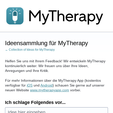
Zum
Inhalt
springen
Ideensammlung für MyTherapy
← Collection of Ideas for MyTherapy
Helfen Sie uns mit Ihrem Feedback! Wir entwickeln MyTherapy
kontinuierlich weiter. Wir freuen uns über Ihre Ideen,
Anregungen und Ihre Kritik.
Für mehr Informationen über die MyTherapy App (kostenlos
verfügbar für
iOS
und
Android
) schauen Sie gerne auf unserer
neuen Website
www.mytherapyapp.com
vorbei.
Ich schlage Folgendes vor...
Idee hier eingeben