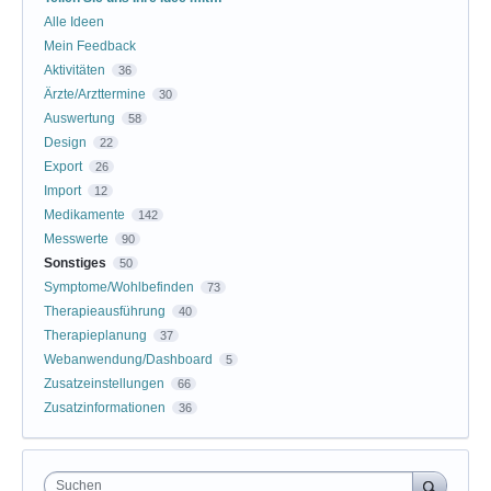
Alle Ideen
Mein Feedback
Aktivitäten
36
Ärzte/Arzttermine
30
Auswertung
58
Design
22
Export
26
Import
12
Medikamente
142
Messwerte
90
Sonstiges
50
Symptome/Wohlbefinden
73
Therapieausführung
40
Therapieplanung
37
Webanwendung/Dashboard
5
Zusatzeinstellungen
66
Zusatzinformationen
36
Suchen