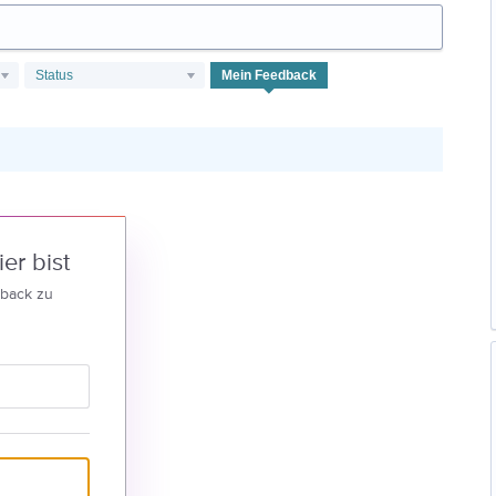
Status
Mein Feedback
er bist
dback zu