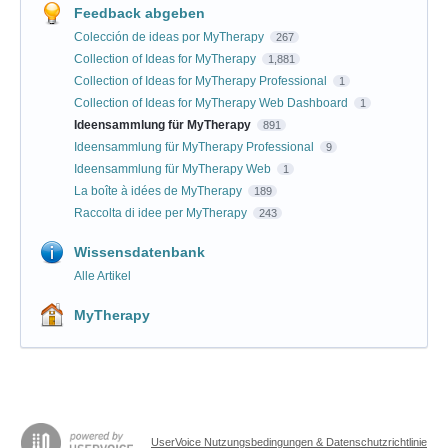
Feedback abgeben
Colección de ideas por MyTherapy
267
Collection of Ideas for MyTherapy
1,881
Collection of Ideas for MyTherapy Professional
1
Collection of Ideas for MyTherapy Web Dashboard
1
Ideensammlung für MyTherapy
891
Ideensammlung für MyTherapy Professional
9
Ideensammlung für MyTherapy Web
1
La boîte à idées de MyTherapy
189
Raccolta di idee per MyTherapy
243
Wissensdatenbank
Alle Artikel
MyTherapy
UserVoice Nutzungsbedingungen & Datenschutzrichtlinie