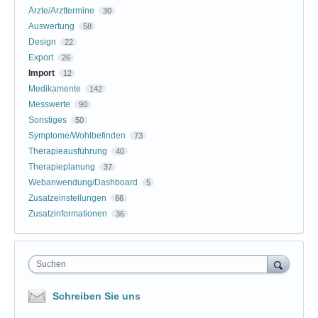
Ärzte/Arzttermine
30
Auswertung
58
Design
22
Export
26
Import
12
Medikamente
142
Messwerte
90
Sonstiges
50
Symptome/Wohlbefinden
73
Therapieausführung
40
Therapieplanung
37
Webanwendung/Dashboard
5
Zusatzeinstellungen
66
Zusatzinformationen
36
Suchen
Schreiben Sie uns