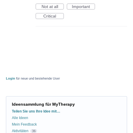
Not at all
Important
Critical
Login
für neue und bestehende User
Ideensammlung für MyTherapy
Kategorien
Teilen Sie uns Ihre Idee mit…
Alle Ideen
Mein Feedback
Aktivitäten
36