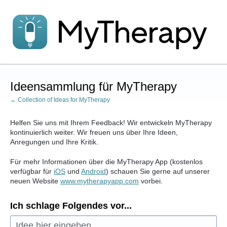
Zum
Inhalt
springen
Ideensammlung für MyTherapy
← Collection of Ideas for MyTherapy
Helfen Sie uns mit Ihrem Feedback! Wir entwickeln MyTherapy
kontinuierlich weiter. Wir freuen uns über Ihre Ideen,
Anregungen und Ihre Kritik.
Für mehr Informationen über die MyTherapy App (kostenlos
verfügbar für
iOS
und
Android
) schauen Sie gerne auf unserer
neuen Website
www.mytherapyapp.com
vorbei.
Ich schlage Folgendes vor...
Idee hier eingeben