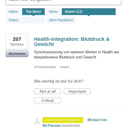
12
Aktive
Top
Ideen
Neue
gefundene
Ergebnisse
Status
Mein Feedback
207
Health-Integration: Blutdruck &
Gewicht
Stimmen
Synchronisierung von weiteren Werten in Health wie
Abstimmen
beispielsweise Blutdruck und Gewicht
15 Kommentare
·
Import
Wie wichtig ist das für dich?
Not at all
Important
Critical
·
Michael von
GATHERING FEEDBACK
MyTherapy
beantwortet