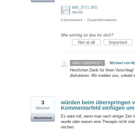
IMG_3771.JPG
384 KB
0 Kommentare
·
Zusatzinformationen
Wie wichtig ist das für dich?
Not at all
Important
·
Michael von M
WIRD ÜBERPRÜFT
Herzlichen Dank für Ihren Vorschlag
diskutieren. Wir melden uns, sobald 
3
würden beim überspringen vo
Kommentarfeld einfügen um
Stimmen
Es wäre toll, wenn man nach einiger Zei
Abstimmen
wurde oder warum eine Therapie nicht stat
reichen.