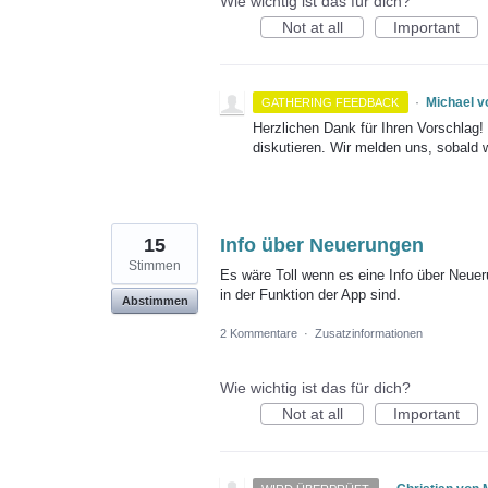
Wie wichtig ist das für dich?
Not at all
Important
·
Michael 
GATHERING FEEDBACK
Herzlichen Dank für Ihren Vorschlag
diskutieren. Wir melden uns, sobald 
15
Info über Neuerungen
Stimmen
Es wäre Toll wenn es eine Info über Neue
in der Funktion der App sind.
Abstimmen
2 Kommentare
·
Zusatzinformationen
Wie wichtig ist das für dich?
Not at all
Important