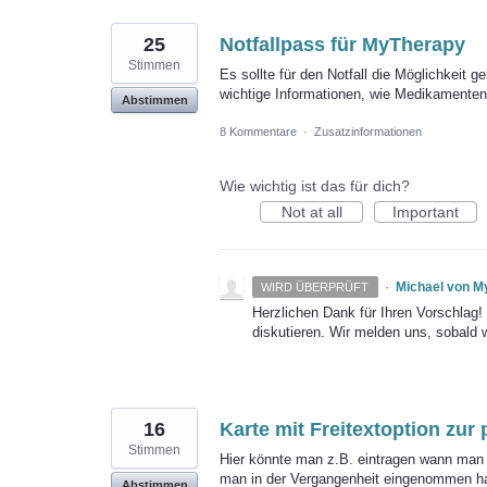
25
Notfallpass für MyTherapy
Stimmen
Es sollte für den Notfall die Möglichkeit
wichtige Informationen, wie Medikamente
Abstimmen
8 Kommentare
·
Zusatzinformationen
Wie wichtig ist das für dich?
Not at all
Important
·
Michael von M
WIRD ÜBERPRÜFT
Herzlichen Dank für Ihren Vorschlag
diskutieren. Wir melden uns, sobald 
16
Karte mit Freitextoption zur
Stimmen
Hier könnte man z.B. eintragen wann man
man in der Vergangenheit eingenommen ha
Abstimmen