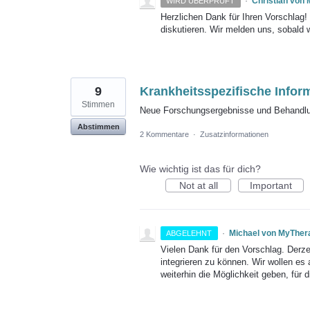
·
Christian von
WIRD ÜBERPRÜFT
Herzlichen Dank für Ihren Vorschlag
diskutieren. Wir melden uns, sobald 
9
Krankheitsspezifische Infor
Stimmen
Neue Forschungsergebnisse und Behandlun
Abstimmen
2 Kommentare
·
Zusatzinformationen
Wie wichtig ist das für dich?
Not at all
Important
·
Michael von MyTher
ABGELEHNT
Vielen Dank für den Vorschlag. Derze
integrieren zu können. Wir wollen es
weiterhin die Möglichkeit geben, für