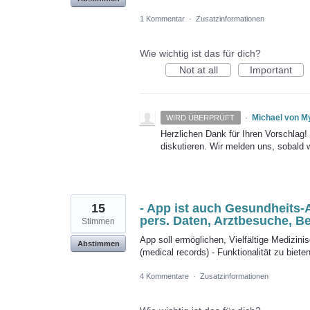
1 Kommentar
·
Zusatzinformationen
Wie wichtig ist das für dich?
Not at all
Important
·
Michael von M
WIRD ÜBERPRÜFT
Herzlichen Dank für Ihren Vorschlag
diskutieren. Wir melden uns, sobald 
15
- App ist auch Gesundheits-A
pers. Daten, Arztbesuche, Be
Stimmen
App soll ermöglichen, Vielfältige Medizi
Abstimmen
(medical records) - Funktionalität zu biete
4 Kommentare
·
Zusatzinformationen