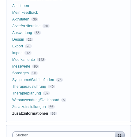
Alle Ideen
Mein Feedback
Aktivitäten
36
Ärzte/Arzttermine
30
Auswertung
58
Design
22
Export
26
Import
12
Medikamente
142
Messwerte
90
Sonstiges
50
Symptome/Wohlbefinden
73
Therapieausführung
40
Therapieplanung
37
Webanwendung/Dashboard
5
Zusatzeinstellungen
66
Zusatzinformationen
36
Suchen