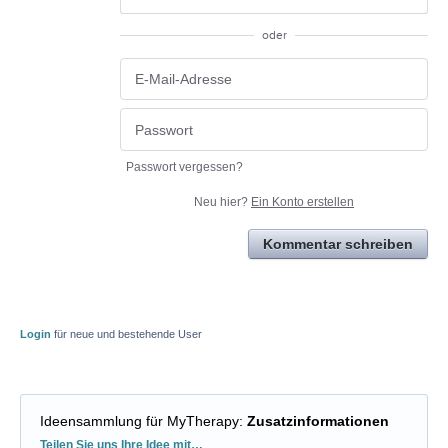
oder
Passwort vergessen?
Neu hier?
Ein Konto erstellen
Kommentar schreiben
Login
für neue und bestehende User
Ideensammlung für MyTherapy
:
Zusatzinformationen
Kategorien
Teilen Sie uns Ihre Idee mit…