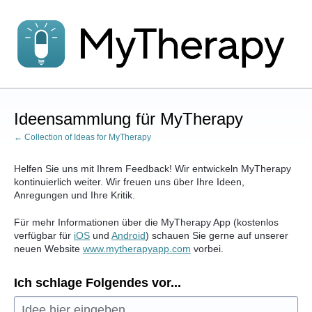
Zum
Inhalt
springen
Ideensammlung für MyTherapy
← Collection of Ideas for MyTherapy
Helfen Sie uns mit Ihrem Feedback! Wir entwickeln MyTherapy
kontinuierlich weiter. Wir freuen uns über Ihre Ideen,
Anregungen und Ihre Kritik.
Für mehr Informationen über die MyTherapy App (kostenlos
verfügbar für
iOS
und
Android
) schauen Sie gerne auf unserer
neuen Website
www.mytherapyapp.com
vorbei.
Ich schlage Folgendes vor...
Idee hier eingeben