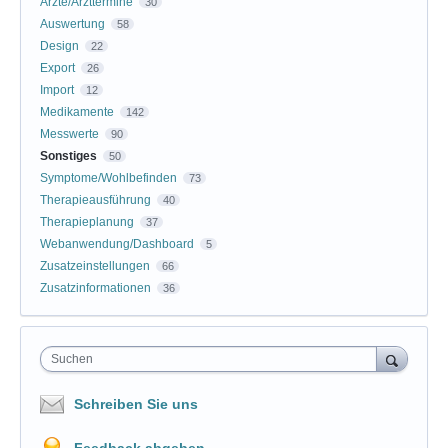
Ärzte/Arzttermine
30
Auswertung
58
Design
22
Export
26
Import
12
Medikamente
142
Messwerte
90
Sonstiges
50
Symptome/Wohlbefinden
73
Therapieausführung
40
Therapieplanung
37
Webanwendung/Dashboard
5
Zusatzeinstellungen
66
Zusatzinformationen
36
Suchen
Schreiben Sie uns