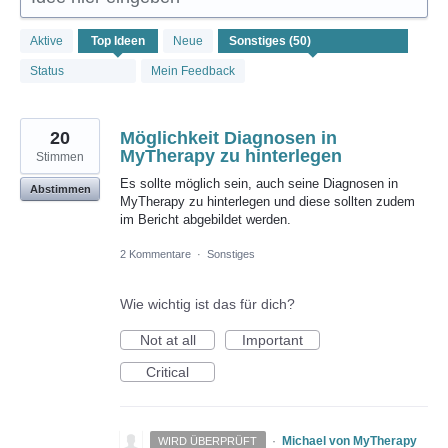
50
Aktive
Top
Ideen
Neue
gefundene
Ergebnisse
Status
Mein Feedback
20
Möglichkeit Diagnosen in
MyTherapy zu hinterlegen
Stimmen
Es sollte möglich sein, auch seine Diagnosen in
Abstimmen
MyTherapy zu hinterlegen und diese sollten zudem
im Bericht abgebildet werden.
2 Kommentare
·
Sonstiges
Wie wichtig ist das für dich?
Not at all
Important
Critical
·
Michael von MyTherapy
WIRD ÜBERPRÜFT