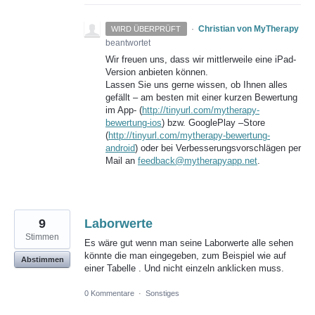
·
Christian von MyTherapy
WIRD ÜBERPRÜFT
beantwortet
Wir freuen uns, dass wir mittlerweile eine iPad-
Version anbieten können.
Lassen Sie uns gerne wissen, ob Ihnen alles
gefällt – am besten mit einer kurzen Bewertung
im App- (
http://tinyurl.com/mytherapy-
bewertung-ios
) bzw. GooglePlay –Store
(
http://tinyurl.com/mytherapy-bewertung-
android
) oder bei Verbesserungsvorschlägen per
Mail an
feedback@mytherapyapp.net
.
9
Laborwerte
Stimmen
Es wäre gut wenn man seine Laborwerte alle sehen
könnte die man eingegeben, zum Beispiel wie auf
Abstimmen
einer Tabelle . Und nicht einzeln anklicken muss.
0 Kommentare
·
Sonstiges