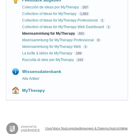
Feedback abgeben
Colección de ideas por MyTherapy
267
Collection of Ideas for MyTherapy
1,881
Collection of Ideas for MyTherapy Professional
1
Collection of Ideas for MyTherapy Web Dashboard
1
Ideensammlung für MyTherapy
891
Ideensammlung für MyTherapy Professional
9
Ideensammlung für MyTherapy Web
1
La boîte à idées de MyTherapy
189
Raccolta di idee per MyTherapy
243
Wissensdatenbank
Alle Artikel
MyTherapy
UserVoice Nutzungsbedingungen & Datenschutzrichtlinie