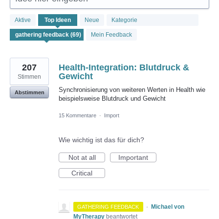
69
Aktive
Top
Ideen
Neue
Kategorie
gefundene
Ergebnisse
Mein Feedback
207
Health-Integration: Blutdruck &
Gewicht
Stimmen
Synchronisierung von weiteren Werten in Health wie
Abstimmen
beispielsweise Blutdruck und Gewicht
15 Kommentare
·
Import
Wie wichtig ist das für dich?
Not at all
Important
Critical
·
Michael von
GATHERING FEEDBACK
MyTherapy
beantwortet