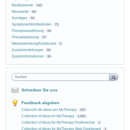
Medikamente
142
Messwerte
90
Sonstiges
50
Symptome/Wohlbefinden
73
Therapieausführung
40
Therapieplanung
37
Webanwendung/Dashboard
5
Zusatzeinstellungen
66
Zusatzinformationen
36
Suchen
Schreiben Sie uns
Feedback abgeben
Colección de ideas por MyTherapy
267
Collection of Ideas for MyTherapy
1,881
Collection of Ideas for MyTherapy Professional
1
Collection of Ideas for MyTherapy Web Dashboard
1