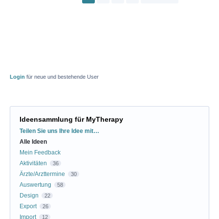
Login
für neue und bestehende User
Ideensammlung für MyTherapy
Kategorien
Teilen Sie uns Ihre Idee mit…
Alle Ideen
Mein Feedback
Aktivitäten
36
Ärzte/Arzttermine
30
Auswertung
58
Design
22
Export
26
Import
12