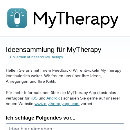
Zum
Inhalt
springen
Ideensammlung für MyTherapy
← Collection of Ideas for MyTherapy
Helfen Sie uns mit Ihrem Feedback! Wir entwickeln MyTherapy
kontinuierlich weiter. Wir freuen uns über Ihre Ideen,
Anregungen und Ihre Kritik.
Für mehr Informationen über die MyTherapy App (kostenlos
verfügbar für
iOS
und
Android
) schauen Sie gerne auf unserer
neuen Website
www.mytherapyapp.com
vorbei.
Ich schlage Folgendes vor...
Idee hier eingeben