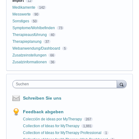
Import
12
Medikamente
142
Messwerte
90
Sonstiges
50
Symptome/Wohlbefinden
73
Therapieausführung
40
Therapieplanung
37
Webanwendung/Dashboard
5
Zusatzeinstellungen
66
Zusatzinformationen
36
Suchen
Schreiben Sie uns
Feedback abgeben
Colección de ideas por MyTherapy
267
Collection of Ideas for MyTherapy
1,881
Collection of Ideas for MyTherapy Professional
1