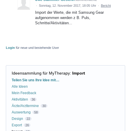
·
Sonntag, 12. November 2017, 18:05 Uhr
·
Bericht
Import der Werte, die mit Samsung Gear
aufgenommen werden z B. Puls,
Schrritte/Aktivitäten...
Login
für neue und bestehende User
Ideensammlung für MyTherapy
:
Import
Kategorien
Teilen Sie uns Ihre Idee mit…
Alle Ideen
Mein Feedback
Aktivitäten
36
Ärzte/Arzttermine
30
Auswertung
58
Design
22
Export
26