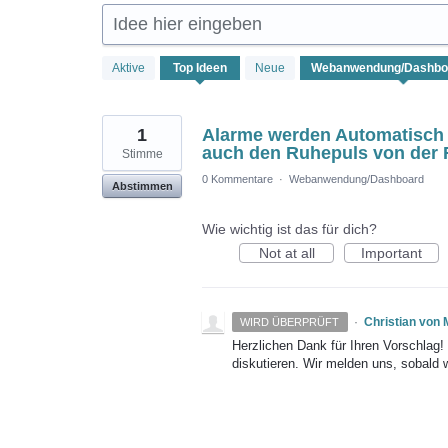
Idee hier eingeben
1
Aktive
Top
Ideen
Neue
Ergebnis
gefunden
1
Alarme werden Automatisch 
auch den Ruhepuls von der 
Stimme
0 Kommentare
·
Webanwendung/Dashboard
Abstimmen
Wie wichtig ist das für dich?
Not at all
Important
·
Christian von
WIRD ÜBERPRÜFT
Herzlichen Dank für Ihren Vorschlag
diskutieren. Wir melden uns, sobald 