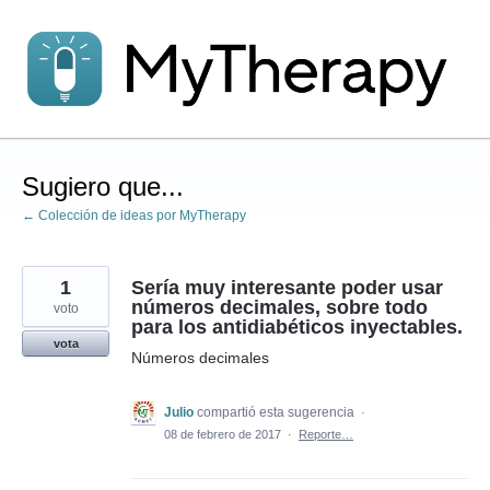
saltar
al
contenido
Sugiero que...
← Colección de ideas por MyTherapy
1
Sería muy interesante poder usar
números decimales, sobre todo
voto
para los antidiabéticos inyectables.
vota
Números decimales
Julio
compartió esta sugerencia
·
08 de febrero de 2017
·
Reporte…