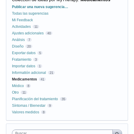
Categorías
Publicar una nueva sugerencia…
Todas las sugerencias
Mi Feedback
Actividades
11
Ajustes adicionales
40
Análisis
7
Diseño
20
Exportar datos
5
Fratamiento
3
Importar datos
1
Informatión adicional
21
Medicamentos
41
Médico
8
Otro
11
Planificación del tratamiento
35
Síntomas / Bienestar
9
Valores medidos
8
Buscar