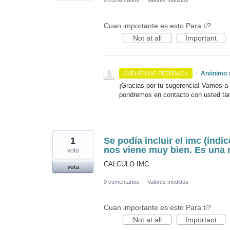
Cuan importante es esto Para ti?
Not at all
Important
·
Anónimo
GATHERING FEEDBACK
¡Gracias por tu sugerencia! Vamos a 
pondremos en contacto con usted ta
1
Se podía incluir el imc (índ
nos viene muy bien. Es una 
voto
CALCULO IMC
vota
0 comentarios
·
Valores medidos
Cuan importante es esto Para ti?
Not at all
Important