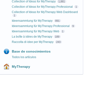
Collection of Ideas for MyTherapy
1,881
Collection of Ideas for MyTherapy Professional
1
Collection of Ideas for MyTherapy Web Dashboard
1
Ideensammlung für MyTherapy
891
Ideensammlung für MyTherapy Professional
9
Ideensammlung für MyTherapy Web
1
La boîte à idées de MyTherapy
189
Raccolta di idee per MyTherapy
243
Base de conocimientos
Todos los artículos
MyTherapy