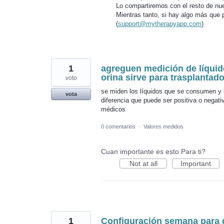
Lo compartiremos con el resto de nue
Mientras tanto, si hay algo más que
(
support@mytherapyapp.com
)
1
agreguen medición de líqui
orina sirve para trasplantad
voto
se miden los líquidos que se consumen y l
vota
diferencia que puede ser positiva o negati
médicos
0 comentarios
·
Valores medidos
Cuan importante es esto Para ti?
Not at all
Important
1
Configuración semana para 