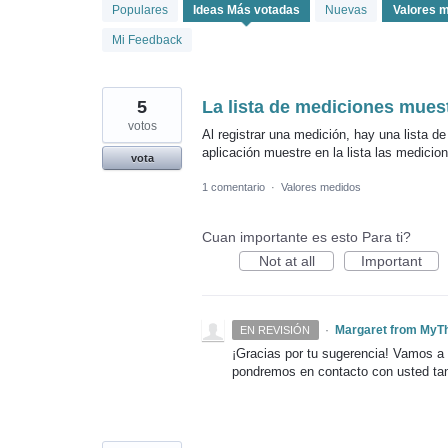
8
Populares
Ideas
Más votadas
Nuevas
resultados
encontrados
Mi Feedback
5
La lista de mediciones mues
votos
Al registrar una medición, hay una lista de
aplicación muestre en la lista las medicio
vota
1 comentario
·
Valores medidos
Cuan importante es esto Para ti?
Not at all
Important
·
Margaret from MyT
EN REVISIÓN
¡Gracias por tu sugerencia! Vamos a p
pondremos en contacto con usted ta