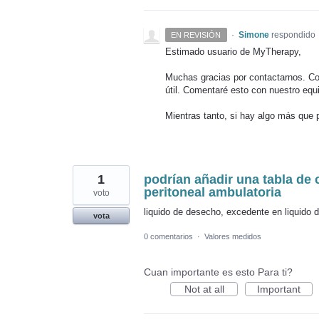
·
Simone
respondido
EN REVISIÓN
Estimado usuario de MyTherapy,
Muchas gracias por contactarnos. Con
útil. Comentaré esto con nuestro equip
Mientras tanto, si hay algo más que 
1
podrían añadir una tabla de 
peritoneal ambulatoria
voto
liquido de desecho, excedente en liquido 
vota
0 comentarios
·
Valores medidos
Cuan importante es esto Para ti?
Not at all
Important