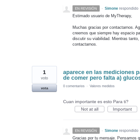
·
Simone
respondido
EN REVISIÓN
Estimado usuario de MyTherapy,
Muchas gracias por contactarnos. A
creemos que siempre hay espacio par
discutir su viabilidad. Mientras tan
contactarnos.
1
aparece en las mediciones p
de comer pero falta a) gluco
voto
0 comentarios
·
Valores medidos
vota
Cuan importante es esto Para ti?
Not at all
Important
·
Simone
respondido
EN REVISIÓN
Gracias por tu mensaje. Pensamos qu