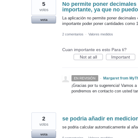
5
No permite poner decimales 
importante, ya que no puedo
votos
La aplicación no permite poner decimales 
vota
importante poder poner cantidades como 1,
2 comentarios
·
Valores medidos
Cuan importante es esto Para ti?
Not at all
Important
·
Margaret from MyT
EN REVISIÓN
¡Gracias por tu sugerencia! Vamos a 
pondremos en contacto con usted ta
2
se podria añadir en medicio
votos
se podria calcular automaticamente al añadi
vota
0 comentarios
·
Valores medidos