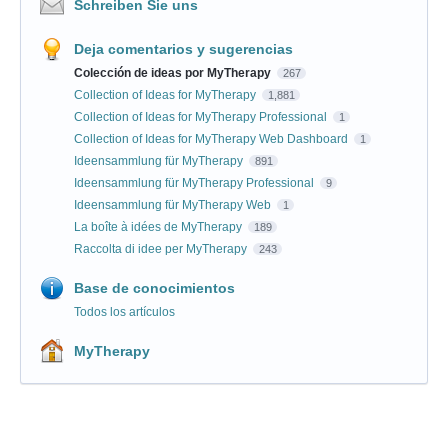
Schreiben Sie uns
Deja comentarios y sugerencias
Colección de ideas por MyTherapy
267
Collection of Ideas for MyTherapy
1,881
Collection of Ideas for MyTherapy Professional
1
Collection of Ideas for MyTherapy Web Dashboard
1
Ideensammlung für MyTherapy
891
Ideensammlung für MyTherapy Professional
9
Ideensammlung für MyTherapy Web
1
La boîte à idées de MyTherapy
189
Raccolta di idee per MyTherapy
243
Base de conocimientos
Todos los artículos
MyTherapy