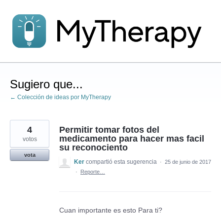
saltar
al
contenido
Sugiero que...
← Colección de ideas por MyTherapy
4
Permitir tomar fotos del
medicamento para hacer mas facil
votos
su reconociento
vota
Ker
compartió esta sugerencia
·
25 de junio de 2017
·
Reporte…
Cuan importante es esto Para ti?