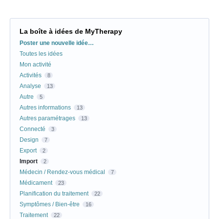
La boîte à idées de MyTherapy
Catégories
Poster une nouvelle idée…
Toutes les idées
Mon activité
Activités
8
Analyse
13
Autre
5
Autres informations
13
Autres paramétrages
13
Connecté
3
Design
7
Export
2
Import
2
Médecin / Rendez-vous médical
7
Médicament
23
Planification du traitement
22
Symptômes / Bien-être
16
Traitement
22