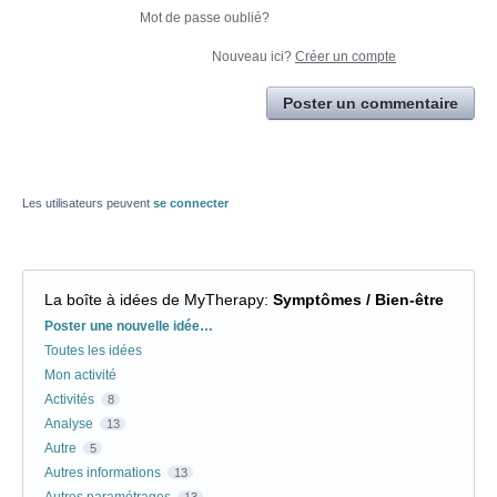
Mot de passe oublié?
Nouveau ici?
Créer un compte
Poster un commentaire
Les utilisateurs peuvent
se connecter
La boîte à idées de MyTherapy
:
Symptômes / Bien-être
Catégories
Poster une nouvelle idée…
Toutes les idées
Mon activité
Activités
8
Analyse
13
Autre
5
Autres informations
13
Autres paramétrages
13