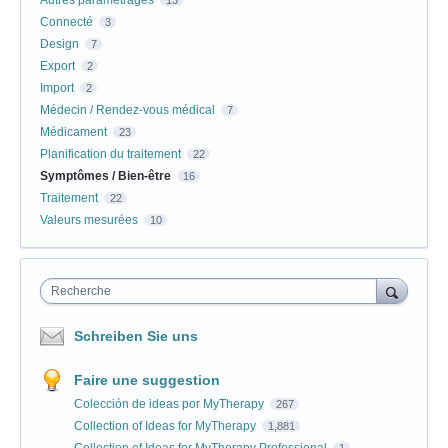
Connecté
3
Design
7
Export
2
Import
2
Médecin / Rendez-vous médical
7
Médicament
23
Planification du traitement
22
Symptômes / Bien-être
16
Traitement
22
Valeurs mesurées
10
Recherche
Schreiben Sie uns
Faire une suggestion
Colección de ideas por MyTherapy
267
Collection of Ideas for MyTherapy
1,881
Collection of Ideas for MyTherapy Professional
1