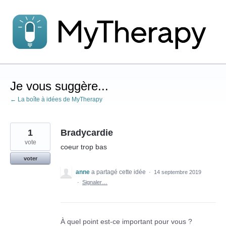
Aller
au
contenu
Je vous suggère...
← La boîte à idées de MyTherapy
1
Bradycardie
vote
coeur trop bas
voter
anne
a partagé cette idée
·
14 septembre 2019
·
Signaler…
À quel point est-ce important pour vous ?