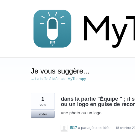
Aller
au
contenu
Je vous suggère...
← La boîte à idées de MyTherapy
1
dans la partie "Équipe " ; il 
ou un logo en guise de reco
vote
une photo ou un logo
voter
l517
a partagé cette idée
·
18 octobre 2