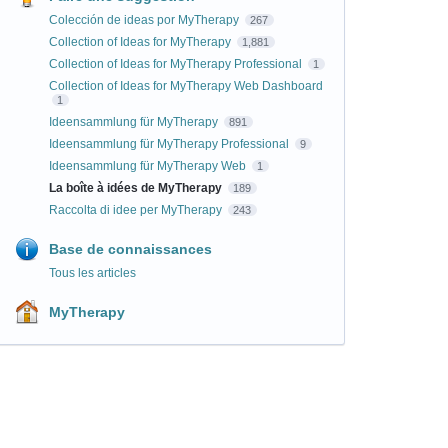
Colección de ideas por MyTherapy
267
Collection of Ideas for MyTherapy
1,881
Collection of Ideas for MyTherapy Professional
1
Collection of Ideas for MyTherapy Web Dashboard
1
Ideensammlung für MyTherapy
891
Ideensammlung für MyTherapy Professional
9
Ideensammlung für MyTherapy Web
1
La boîte à idées de MyTherapy
189
Raccolta di idee per MyTherapy
243
Base de connaissances
Tous les articles
MyTherapy