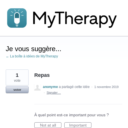
Aller
au
contenu
Je vous suggère...
← La boîte à idées de MyTherapy
1
Repas
vote
anonyme
a partagé cette idée
·
1 novembre 2019
voter
·
Signaler…
À quel point est-ce important pour vous ?
Not at all
Important