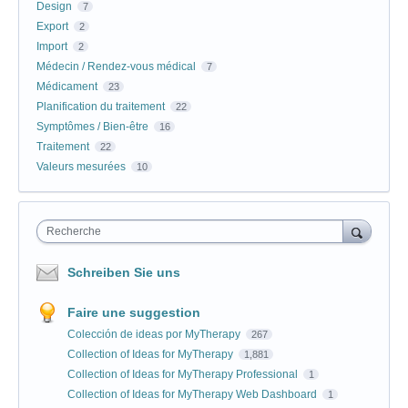
Design
7
Export
2
Import
2
Médecin / Rendez-vous médical
7
Médicament
23
Planification du traitement
22
Symptômes / Bien-être
16
Traitement
22
Valeurs mesurées
10
Recherche
Schreiben Sie uns
Faire une suggestion
Colección de ideas por MyTherapy
267
Collection of Ideas for MyTherapy
1,881
Collection of Ideas for MyTherapy Professional
1
Collection of Ideas for MyTherapy Web Dashboard
1