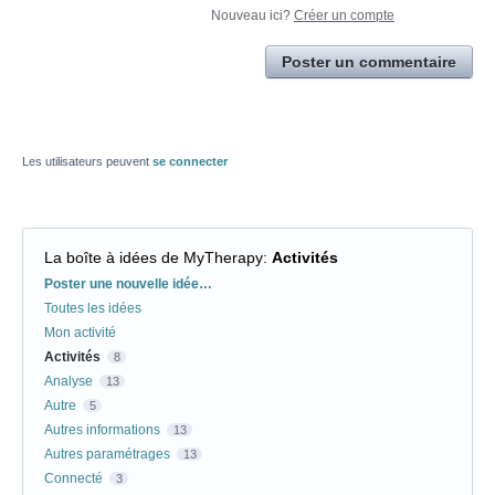
Nouveau ici?
Créer un compte
Poster un commentaire
Les utilisateurs peuvent
se connecter
La boîte à idées de MyTherapy
:
Activités
Catégories
Poster une nouvelle idée…
Toutes les idées
Mon activité
Activités
8
Analyse
13
Autre
5
Autres informations
13
Autres paramétrages
13
Connecté
3