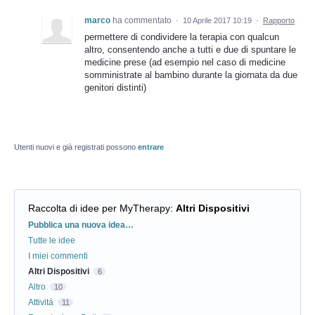
marco
ha commentato
·
10 Aprile 2017 10:19
·
Rapporto
permettere di condividere la terapia con qualcun
altro, consentendo anche a tutti e due di spuntare le
medicine prese (ad esempio nel caso di medicine
somministrate al bambino durante la giornata da due
genitori distinti)
Utenti nuovi e già registrati possono
entrare
Raccolta di idee per MyTherapy
:
Altri Dispositivi
Categorie
Pubblica una nuova idea…
Tutte le idee
I miei commenti
Altri Dispositivi
6
Altro
10
Attivitá
11