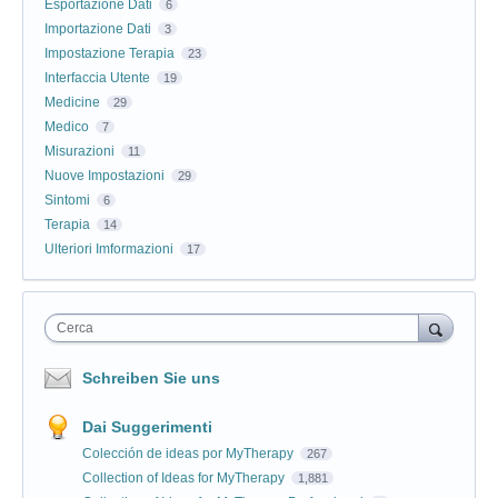
Esportazione Dati
6
Importazione Dati
3
Impostazione Terapia
23
Interfaccia Utente
19
Medicine
29
Medico
7
Misurazioni
11
Nuove Impostazioni
29
Sintomi
6
Terapia
14
Ulteriori Imformazioni
17
Cerca
Schreiben Sie uns
Dai Suggerimenti
Colección de ideas por MyTherapy
267
Collection of Ideas for MyTherapy
1,881