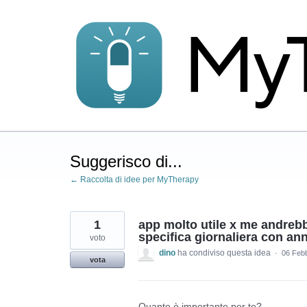
Salta
al
contenuto
Suggerisco di...
← Raccolta di idee per MyTherapy
1
app molto utile x me andrebb
specifica giornaliera con ann
voto
dino
ha condiviso questa idea
·
06 Feb
vota
Quanto è importante per te?