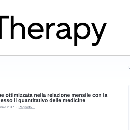
U
e ottimizzata nella relazione mensile con la
esso il quantitativo delle medicine
braio 2017
·
Rapporto…