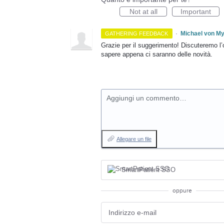
Not at all
Important
·
Michael von M
GATHERING FEEDBACK
Grazie per il suggerimento! Discuteremo l’o
sapere appena ci saranno delle novità.
Aggiungi un commento…
Allegare un file
SmartPatient SSO
oppure