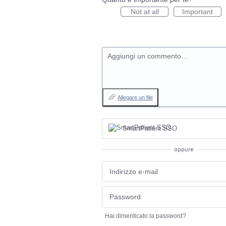
Not at all
Important
Aggiungi un commento…
Allegare un file
SmartPatient SSO
oppure
Hai dimenticato la password?