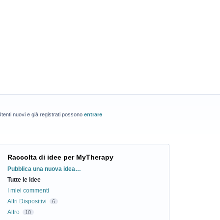
tenti nuovi e già registrati possono
entrare
Raccolta di idee per MyTherapy
Categorie
Pubblica una nuova idea…
Tutte le idee
I miei commenti
Altri Dispositivi
6
Altro
10