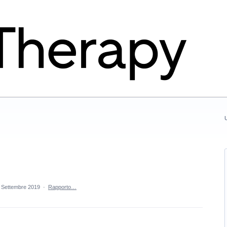
U
 Settembre 2019
·
Rapporto…