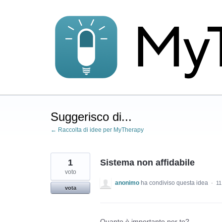
Salta
al
contenuto
Suggerisco di...
← Raccolta di idee per MyTherapy
1
Sistema non affidabile
voto
anonimo
ha condiviso questa idea
·
11
vota
Quanto è importante per te?