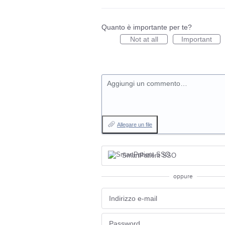
Quanto è importante per te?
Not at all
Important
Aggiungi un commento…
Allegare un file
SmartPatient SSO
oppure