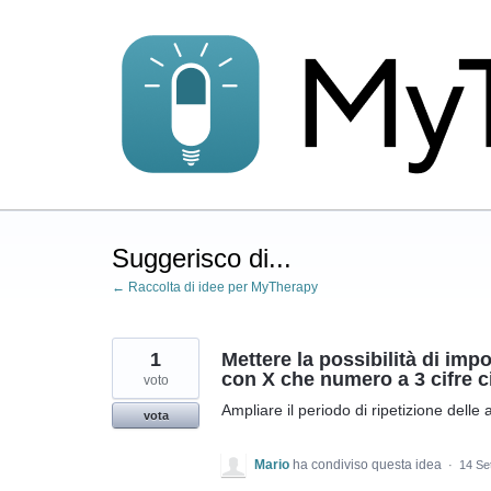
Salta
al
contenuto
Suggerisco di...
← Raccolta di idee per MyTherapy
1
Mettere la possibilità di impo
con X che numero a 3 cifre c
voto
Ampliare il periodo di ripetizione delle a
vota
Mario
ha condiviso questa idea
·
14 Se