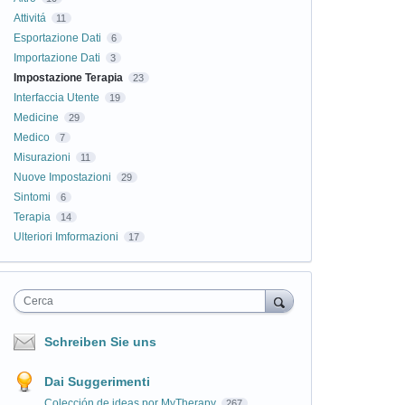
Attivitá
11
Esportazione Dati
6
Importazione Dati
3
Impostazione Terapia
23
Interfaccia Utente
19
Medicine
29
Medico
7
Misurazioni
11
Nuove Impostazioni
29
Sintomi
6
Terapia
14
Ulteriori Imformazioni
17
Cerca
Schreiben Sie uns
Dai Suggerimenti
Colección de ideas por MyTherapy
267