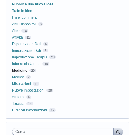
Categorie
Pubblica una nuova idea…
Tutte le idee
I miei commenti
Altri Dispositivi
6
Altro
10
Attivitá
11
Esportazione Dati
6
Importazione Dati
3
Impostazione Terapia
23
Interfaccia Utente
19
Medicine
29
Medico
7
Misurazioni
11
Nuove Impostazioni
29
Sintomi
6
Terapia
14
Ulteriori Imformazioni
17
Cerca