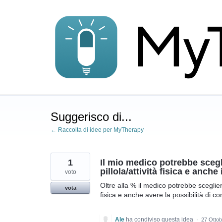
Salta
al
contenuto
Suggerisco di...
← Raccolta di idee per MyTherapy
1
Il mio medico potrebbe scegl
pillola/attività fisica e anch
voto
Oltre alla % il medico potrebbe scegliere
vota
fisica e anche avere la possibilità di co
Ale
ha condiviso questa idea
·
27 Otto