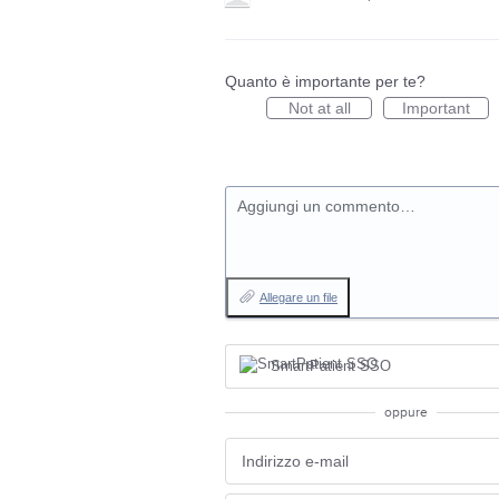
Quanto è importante per te?
Not at all
Important
Aggiungi un commento…
Allegare un file
SmartPatient SSO
oppure