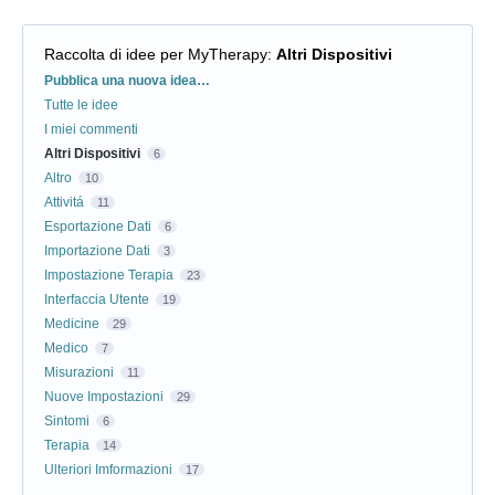
Raccolta di idee per MyTherapy
:
Altri Dispositivi
Categorie
Pubblica una nuova idea…
Tutte le idee
I miei commenti
Altri Dispositivi
6
Altro
10
Attivitá
11
Esportazione Dati
6
Importazione Dati
3
Impostazione Terapia
23
Interfaccia Utente
19
Medicine
29
Medico
7
Misurazioni
11
Nuove Impostazioni
29
Sintomi
6
Terapia
14
Ulteriori Imformazioni
17