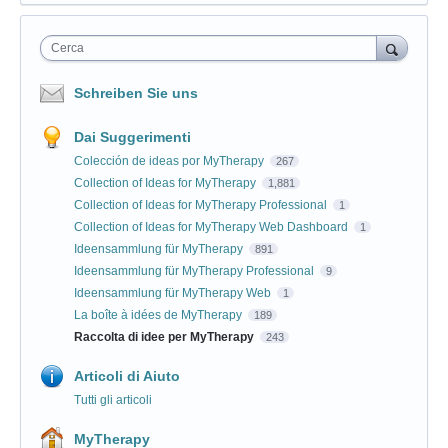
Cerca
Schreiben Sie uns
Dai Suggerimenti
Colección de ideas por MyTherapy
267
Collection of Ideas for MyTherapy
1,881
Collection of Ideas for MyTherapy Professional
1
Collection of Ideas for MyTherapy Web Dashboard
1
Ideensammlung für MyTherapy
891
Ideensammlung für MyTherapy Professional
9
Ideensammlung für MyTherapy Web
1
La boîte à idées de MyTherapy
189
Raccolta di idee per MyTherapy
243
Articoli di Aiuto
Tutti gli articoli
MyTherapy