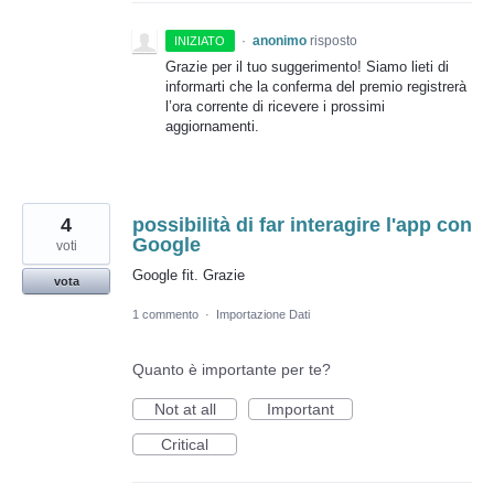
·
anonimo
risposto
INIZIATO
Grazie per il tuo suggerimento! Siamo lieti di
informarti che la conferma del premio registrerà
l’ora corrente di ricevere i prossimi
aggiornamenti.
4
possibilità di far interagire l'app con
Google
voti
Google fit. Grazie
vota
1 commento
·
Importazione Dati
Quanto è importante per te?
Not at all
Important
Critical