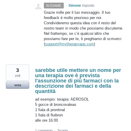
·
Simone
risposto
IN ESAME
Grazie mille per il tuo messaggio. Il tuo
feedback è molto prezioso per noi.
Condivideremo questa idea con il resto del
nostro team in modo che possiamo discuterne.
Nel frattempo, se c’è qualcos’altro che
possiamo fare per te, ti preghiamo di scriverci
(
support@mytherapyapp.com
)
3
sarebbe utile mettere un nome per
una terapia ove è prevista
voti
l'assunzione di più farmaci con la
descrizione dei farmaci e della
vota
quantità
ad esempio: terapia: AEROSOL
5 gocce di broncovaleas
1 fiala di prontinal
1 fiala di fluibron
alle ore 16:00
1 commento
·
Terapia