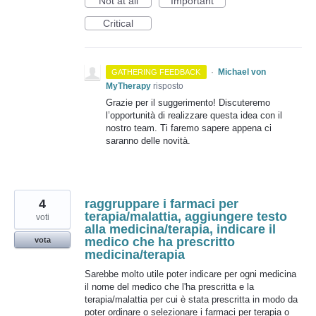
Not at all
Important
Critical
·
Michael von
GATHERING FEEDBACK
MyTherapy
risposto
Grazie per il suggerimento! Discuteremo
l’opportunità di realizzare questa idea con il
nostro team. Ti faremo sapere appena ci
saranno delle novità.
4
raggruppare i farmaci per
terapia/malattia, aggiungere testo
voti
alla medicina/terapia, indicare il
medico che ha prescritto
vota
medicina/terapia
Sarebbe molto utile poter indicare per ogni medicina
il nome del medico che l'ha prescritta e la
terapia/malattia per cui è stata prescritta in modo da
poter ordinare o selezionare i farmaci per terapia o