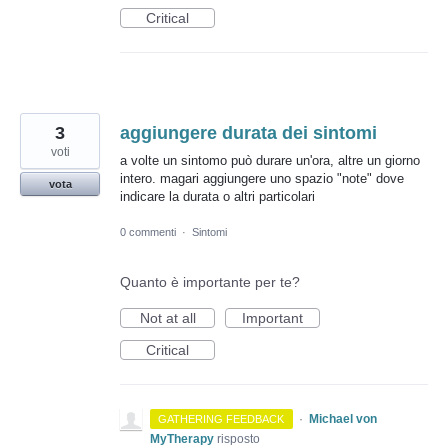
Critical
3
aggiungere durata dei sintomi
voti
a volte un sintomo può durare un'ora, altre un giorno
intero. magari aggiungere uno spazio "note" dove
vota
indicare la durata o altri particolari
0 commenti
·
Sintomi
Quanto è importante per te?
Not at all
Important
Critical
·
Michael von
GATHERING FEEDBACK
MyTherapy
risposto