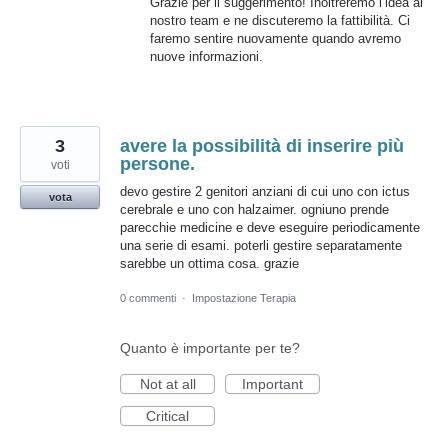
Grazie per il suggerimento! Inoltreremo l’idea al
nostro team e ne discuteremo la fattibilità. Ci
faremo sentire nuovamente quando avremo
nuove informazioni.
3
avere la possibilità di inserire più
persone.
voti
devo gestire 2 genitori anziani di cui uno con ictus
vota
cerebrale e uno con halzaimer. ogniuno prende
parecchie medicine e deve eseguire periodicamente
una serie di esami. poterli gestire separatamente
sarebbe un ottima cosa. grazie
0 commenti
·
Impostazione Terapia
Quanto è importante per te?
Not at all
Important
Critical