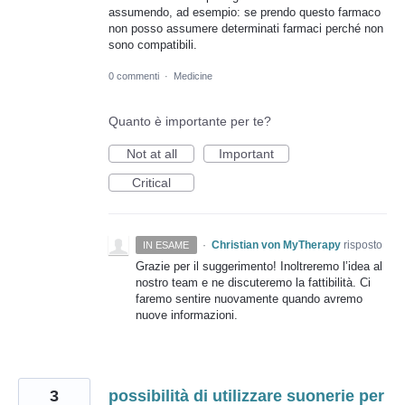
assumendo, ad esempio: se prendo questo farmaco
non posso assumere determinati farmaci perché non
sono compatibili.
0 commenti
·
Medicine
Quanto è importante per te?
Not at all
Important
Critical
·
Christian von MyTherapy
risposto
IN ESAME
Grazie per il suggerimento! Inoltreremo l’idea al
nostro team e ne discuteremo la fattibilità. Ci
faremo sentire nuovamente quando avremo
nuove informazioni.
3
possibilità di utilizzare suonerie per