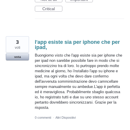
Critical
3
l'app esiste sia per iphone che per
ipad,
voti
Buongiorno visto che l'app esiste sia per iphone che
vota
per ipad non sarebbe possibile fare in modo che si
sincronizzino tra di loro. Io purtroppo prendo molte
medicine al giorno, ho i'nstallato l'app su iphone e
ipad, ma ogni volta che devo dare confermo
dell'avvenuta somministrazione devo camncellare
sempre manualmente su ambedue.L'app è perfetta
ed è meravigliosa. Probabilmente sbaglio qualcosa
io, ho registrato tutti e due su uno stesso account
pertanto dovrebbero sincronizzarsi. Grazie per la
risposta.
0 commenti
·
Altri Dispositivi