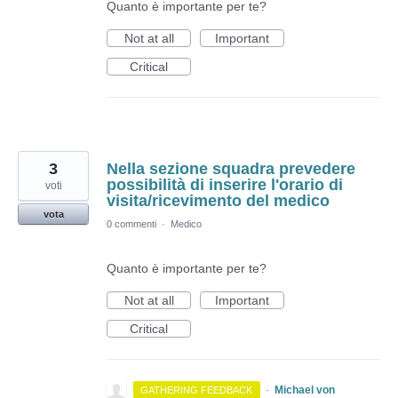
Quanto è importante per te?
Not at all
Important
Critical
3
Nella sezione squadra prevedere
possibilità di inserire l'orario di
voti
visita/ricevimento del medico
vota
0 commenti
·
Medico
Quanto è importante per te?
Not at all
Important
Critical
·
Michael von
GATHERING FEEDBACK