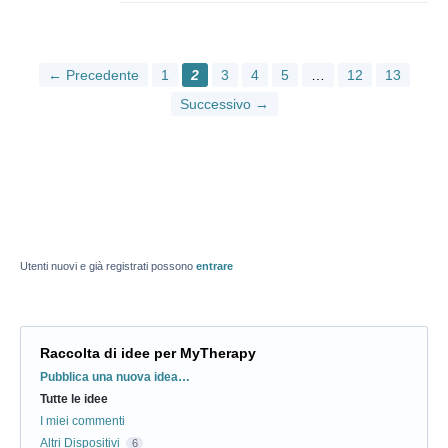
← Precedente
1
2
3
4
5
…
12
13
Successivo →
Utenti nuovi e già registrati possono
entrare
Raccolta di idee per MyTherapy
Categorie
Pubblica una nuova idea…
Tutte le idee
I miei commenti
Altri Dispositivi
6