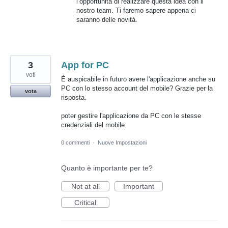
l’opportunità di realizzare questa idea con il
nostro team. Ti faremo sapere appena ci
saranno delle novità.
3
App for PC
voti
È auspicabile in futuro avere l'applicazione anche su
PC con lo stesso account del mobile? Grazie per la
vota
risposta.
poter gestire l'applicazione da PC con le stesse
credenziali del mobile
0 commenti
·
Nuove Impostazioni
Quanto è importante per te?
Not at all
Important
Critical