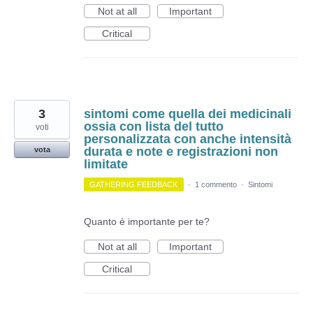
Not at all
Important
Critical
3
sintomi come quella dei medicinali
ossia con lista del tutto
voti
personalizzata con anche intensità
durata e note e registrazioni non
vota
limitate
GATHERING FEEDBACK
·
1 commento
·
Sintomi
Quanto è importante per te?
Not at all
Important
Critical