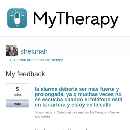
shekinah
← Collection of Ideas for MyTherapy
My feedback
1
5
la alarma debería ser más fuerte y
result
found
prolongada, ya q muchas veces no
votes
se escucha cuando el teléfono está
en la cartera y estoy en la calle
vote
0 comments
·
Colección de ideas por MyTherapy
»
Ajustes
adicionales