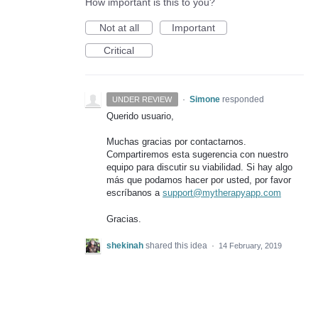
How important is this to you?
Not at all
Important
Critical
·
Simone
responded
UNDER REVIEW
Querido usuario,
Muchas gracias por contactarnos.
Compartiremos esta sugerencia con nuestro
equipo para discutir su viabilidad. Si hay algo
más que podamos hacer por usted, por favor
escríbanos a
support@mytherapyapp.com
Gracias.
shekinah
shared this idea
·
14 February, 2019