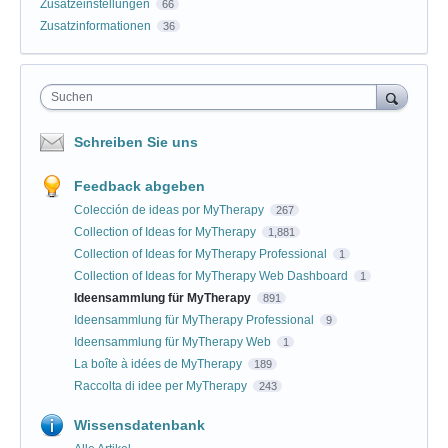
Zusatzeinstellungen
66
Zusatzinformationen
36
Suchen
Schreiben Sie uns
Feedback abgeben
Colección de ideas por MyTherapy
267
Collection of Ideas for MyTherapy
1,881
Collection of Ideas for MyTherapy Professional
1
Collection of Ideas for MyTherapy Web Dashboard
1
Ideensammlung für MyTherapy
891
Ideensammlung für MyTherapy Professional
9
Ideensammlung für MyTherapy Web
1
La boîte à idées de MyTherapy
189
Raccolta di idee per MyTherapy
243
Wissensdatenbank