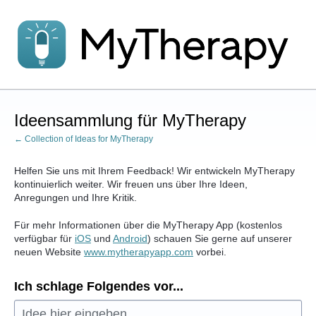
Zum
Inhalt
springen
Ideensammlung für MyTherapy
← Collection of Ideas for MyTherapy
Helfen Sie uns mit Ihrem Feedback! Wir entwickeln MyTherapy
kontinuierlich weiter. Wir freuen uns über Ihre Ideen,
Anregungen und Ihre Kritik.
Für mehr Informationen über die MyTherapy App (kostenlos
verfügbar für
iOS
und
Android
) schauen Sie gerne auf unserer
neuen Website
www.mytherapyapp.com
vorbei.
Ich schlage Folgendes vor...
Idee hier eingeben