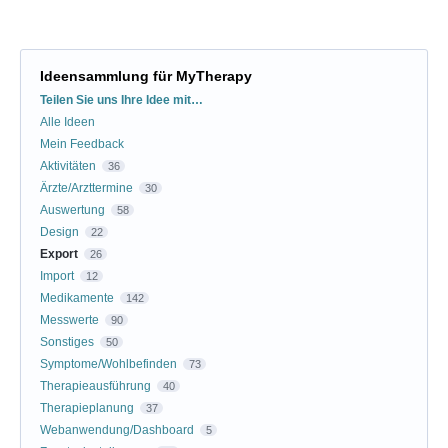
Ideensammlung für MyTherapy
Kategorien
Teilen Sie uns Ihre Idee mit…
Alle Ideen
Mein Feedback
Aktivitäten
36
Ärzte/Arzttermine
30
Auswertung
58
Design
22
Export
26
Import
12
Medikamente
142
Messwerte
90
Sonstiges
50
Symptome/Wohlbefinden
73
Therapieausführung
40
Therapieplanung
37
Webanwendung/Dashboard
5