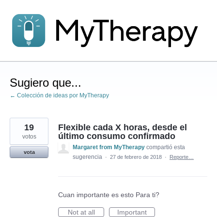
saltar
al
contenido
Sugiero que...
← Colección de ideas por MyTherapy
19
Flexible cada X horas, desde el
último consumo confirmado
votos
Margaret from MyTherapy
compartió esta
vota
sugerencia
·
27 de febrero de 2018
·
Reporte…
Cuan importante es esto Para ti?
Not at all
Important