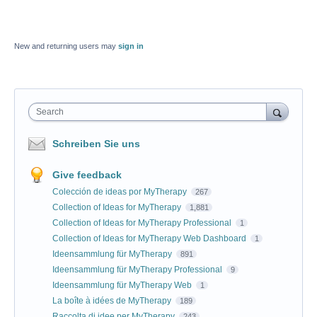
New and returning users may
sign in
Search
Schreiben Sie uns
Give feedback
Colección de ideas por MyTherapy
267
Collection of Ideas for MyTherapy
1,881
Collection of Ideas for MyTherapy Professional
1
Collection of Ideas for MyTherapy Web Dashboard
1
Ideensammlung für MyTherapy
891
Ideensammlung für MyTherapy Professional
9
Ideensammlung für MyTherapy Web
1
La boîte à idées de MyTherapy
189
Raccolta di idee per MyTherapy
243