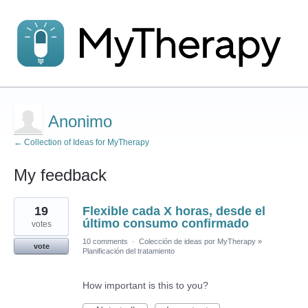
Anonimo
← Collection of Ideas for MyTherapy
My feedback
1
19
Flexible cada X horas, desde el
result
found
último consumo confirmado
votes
10 comments
·
Colección de ideas por MyTherapy
»
vote
Planificación del tratamiento
How important is this to you?