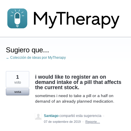
saltar
al
contenido
Sugiero que...
← Colección de ideas por MyTherapy
1
i would like to register an on
demand intake of a pill that affects
voto
the current stock.
vota
sometimes i need to take a pill or a half on
demand of an already planned medication.
Santiago
compartió esta sugerencia
·
07 de septiembre de 2019
·
Reporte…