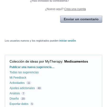
¿Has olvidado tu contraseña?
¿Nuevo aquí?
Crea una cuenta
Enviar un comentario
Los usuarios nuevos y los registrados pueden
iniciar sesión
Colección de ideas por MyTherapy
:
Medicamentos
Categorías
Publicar una nueva sugerencia…
Todas las sugerencias
Mi Feedback
Actividades
11
Ajustes adicionales
40
Análisis
7
Diseño
20
Exportar datos
5