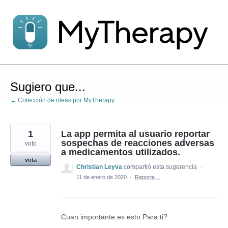
saltar
al
contenido
Sugiero que...
← Colección de ideas por MyTherapy
1
La app permita al usuario reportar
sospechas de reacciones adversas
voto
a medicamentos utilizados.
vota
Christian Leyva
compartió esta sugerencia
·
11 de enero de 2020
·
Reporte…
Cuan importante es esto Para ti?