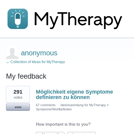
anonymous
← Collection of Ideas for MyTherapy
My feedback
1
291
Möglichkeit eigene Symptome
result
found
definieren zu können
votes
67 comments
·
Ideensammlung für MyTherapy
»
vote
Symptome/Wohlbefinden
How important is this to you?