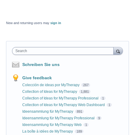
New and returning users may
sign in
Search
Schreiben Sie uns
Give feedback
Colección de ideas por MyTherapy
267
Collection of Ideas for MyTherapy
1,881
Collection of Ideas for MyTherapy Professional
1
Collection of Ideas for MyTherapy Web Dashboard
1
Ideensammlung für MyTherapy
891
Ideensammlung für MyTherapy Professional
9
Ideensammlung für MyTherapy Web
1
La boîte à idées de MyTherapy
189