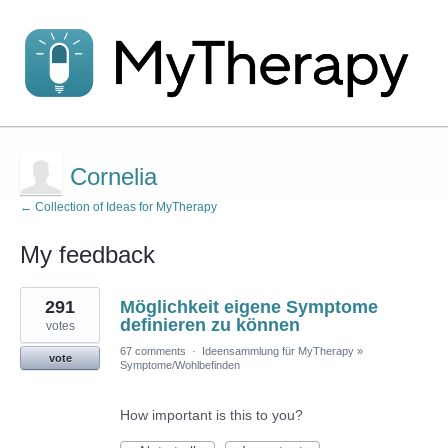
Cornelia
← Collection of Ideas for MyTherapy
My feedback
1
291
Möglichkeit eigene Symptome
result
found
definieren zu können
votes
67 comments
·
Ideensammlung für MyTherapy
»
vote
Symptome/Wohlbefinden
How important is this to you?