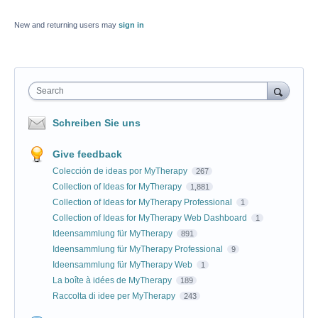
New and returning users may
sign in
Search
Schreiben Sie uns
Give feedback
Colección de ideas por MyTherapy
267
Collection of Ideas for MyTherapy
1,881
Collection of Ideas for MyTherapy Professional
1
Collection of Ideas for MyTherapy Web Dashboard
1
Ideensammlung für MyTherapy
891
Ideensammlung für MyTherapy Professional
9
Ideensammlung für MyTherapy Web
1
La boîte à idées de MyTherapy
189
Raccolta di idee per MyTherapy
243