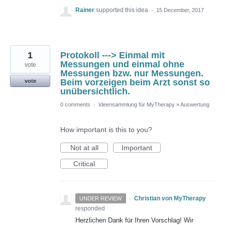
Rainer
supported this idea
·
15 December, 2017
1
Protokoll ---> Einmal mit
Messungen und einmal ohne
vote
Messungen bzw. nur Messungen.
Beim vorzeigen beim Arzt sonst so
vote
unübersichtlich.
0 comments
·
Ideensammlung für MyTherapy
»
Auswertung
How important is this to you?
Not at all
Important
Critical
·
Christian von MyTherapy
UNDER REVIEW
responded
Herzlichen Dank für Ihren Vorschlag! Wir