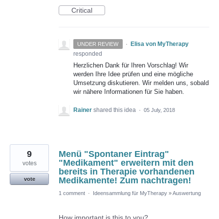
Critical
·
Elisa von MyTherapy
UNDER REVIEW
responded
Herzlichen Dank für Ihren Vorschlag! Wir
werden Ihre Idee prüfen und eine mögliche
Umsetzung diskutieren. Wir melden uns, sobald
wir nähere Informationen für Sie haben.
Rainer
shared this idea
·
05 July, 2018
9
Menü "Spontaner Eintrag"
"Medikament" erweitern mit den
votes
bereits in Therapie vorhandenen
Medikamente! Zum nachtragen!
vote
1 comment
·
Ideensammlung für MyTherapy
»
Auswertung
How important is this to you?