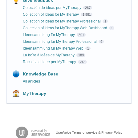
Give feedback
Colección de ideas por MyTherapy
267
Collection of Ideas for MyTherapy
1,881
Collection of Ideas for MyTherapy Professional
1
Collection of Ideas for MyTherapy Web Dashboard
1
Ideensammlung für MyTherapy
891
Ideensammlung für MyTherapy Professional
9
Ideensammlung für MyTherapy Web
1
La boîte à idées de MyTherapy
189
Raccolta di idee per MyTherapy
243
Knowledge Base
All articles
MyTherapy
UserVoice Terms of service & Privacy Policy