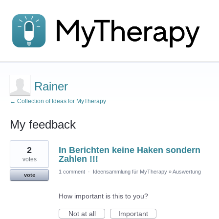
Rainer
← Collection of Ideas for MyTherapy
My feedback
4
2
In Berichten keine Haken sondern
results
found
Zahlen !!!
votes
1 comment
·
Ideensammlung für MyTherapy
»
Auswertung
vote
How important is this to you?
Not at all
Important