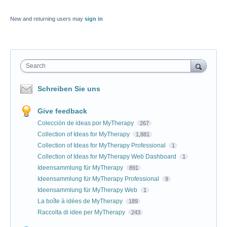
New and returning users may
sign in
Search
Schreiben Sie uns
Give feedback
Colección de ideas por MyTherapy
267
Collection of Ideas for MyTherapy
1,881
Collection of Ideas for MyTherapy Professional
1
Collection of Ideas for MyTherapy Web Dashboard
1
Ideensammlung für MyTherapy
891
Ideensammlung für MyTherapy Professional
9
Ideensammlung für MyTherapy Web
1
La boîte à idées de MyTherapy
189
Raccolta di idee per MyTherapy
243