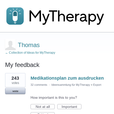
Thomas
← Collection of Ideas for MyTherapy
My feedback
1
243
Medikationsplan zum ausdrucken
result
found
votes
32 comments
·
Ideensammlung für MyTherapy
»
Export
vote
How important is this to you?
Not at all
Important