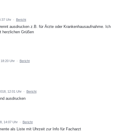
14:37 Uhr
·
Bericht
rennt ausdrucken z.B. für Ärzte oder Krankenhausaufnahme. Ich
Mit herzlichen Grüßen
 18:20 Uhr
·
Bericht
2018, 12:01 Uhr
·
Bericht
 und ausdrucken
8, 14:07 Uhr
·
Bericht
te als Liste mit Uhrzeit zur Info für Facharzt