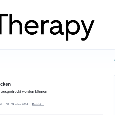
ucken
h ausgedruckt werden können
dee
·
31. Oktober 2014
·
Bericht…