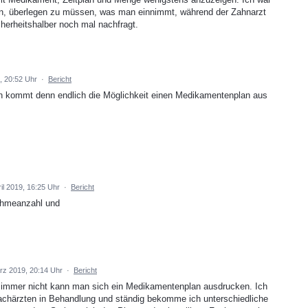
ön, überlegen zu müssen, was man einnimmt, während der Zahnarzt
cherheitshalber noch mal nachfragt.
, 20:52 Uhr
·
Bericht
nn kommt denn endlich die Möglichkeit einen Medikamentenplan aus
il 2019, 16:25 Uhr
·
Bericht
ahmeanzahl und
rz 2019, 20:14 Uhr
·
Bericht
immer nicht kann man sich ein Medikamentenplan ausdrucken. Ich
4 Fachärzten in Behandlung und ständig bekomme ich unterschiedliche