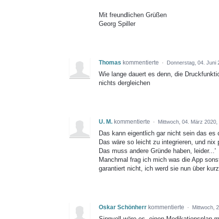
Mit freundlichen Grüßen
Georg Spiller
Thomas
kommentierte
·
Donnerstag, 04. Juni 
Wie lange dauert es denn, die Druckfunktio
nichts dergleichen
U. M.
kommentierte
·
Mittwoch, 04. März 2020,
Das kann eigentlich gar nicht sein das es 
Das wäre so leicht zu integrieren, und nix 
Das muss andere Gründe haben, leider...'
Manchmal frag ich mich was die App sonst
garantiert nicht, ich werd sie nun über ku
Oskar Schönherr
kommentierte
·
Mittwoch, 
Sinnvoll wäre es, einen Medikationsplan 