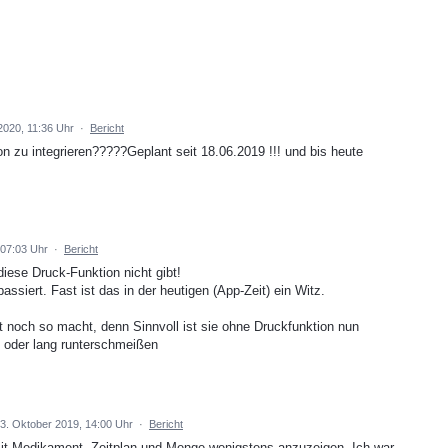
2020, 11:36 Uhr
·
Bericht
n zu integrieren?????Geplant seit 18.06.2019 !!! und bis heute
 07:03 Uhr
·
Bericht
diese Druck-Funktion nicht gibt!
passiert. Fast ist das in der heutigen (App-Zeit) ein Witz.
 noch so macht, denn Sinnvoll ist sie ohne Druckfunktion nun
rz oder lang runterschmeißen
23. Oktober 2019, 14:00 Uhr
·
Bericht
mit Medikament, Zeitplan und Menge wenigstens anzuzeigen. Ich war