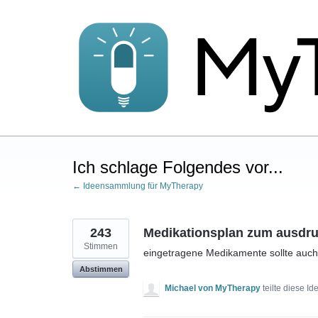
Zum
Inhalt
springen
Ich schlage Folgendes vor...
← Ideensammlung für MyTherapy
243
Medikationsplan zum ausdr
Stimmen
eingetragene Medikamente sollte auc
Abstimmen
Michael von MyTherapy
teilte diese I