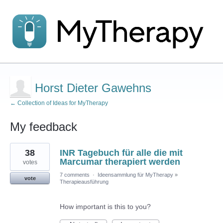
Horst Dieter Gawehns
← Collection of Ideas for MyTherapy
My feedback
1
38
INR Tagebuch für alle die mit
result
found
Marcumar therapiert werden
votes
7 comments
·
Ideensammlung für MyTherapy
»
vote
Therapieausführung
How important is this to you?