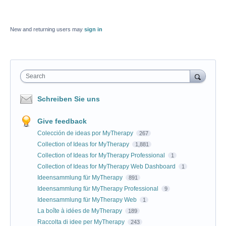
New and returning users may
sign in
Search
Schreiben Sie uns
Give feedback
Colección de ideas por MyTherapy
267
Collection of Ideas for MyTherapy
1,881
Collection of Ideas for MyTherapy Professional
1
Collection of Ideas for MyTherapy Web Dashboard
1
Ideensammlung für MyTherapy
891
Ideensammlung für MyTherapy Professional
9
Ideensammlung für MyTherapy Web
1
La boîte à idées de MyTherapy
189
Raccolta di idee per MyTherapy
243