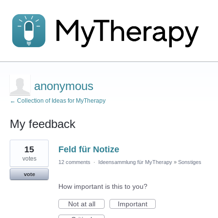
anonymous
← Collection of Ideas for MyTherapy
My feedback
1
15
Feld für Notize
result
found
votes
12 comments
·
Ideensammlung für MyTherapy
»
Sonstiges
vote
How important is this to you?
Not at all
Important