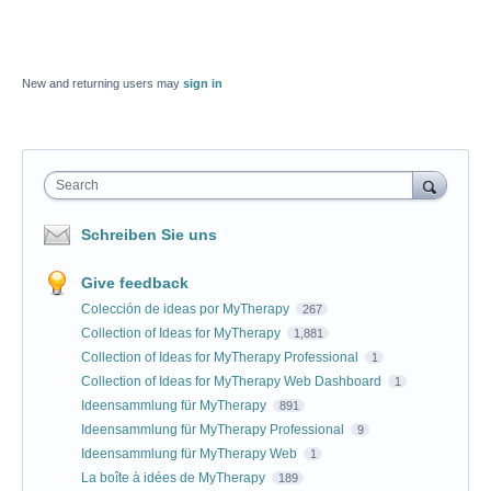
New and returning users may
sign in
Search
Schreiben Sie uns
Give feedback
Colección de ideas por MyTherapy
267
Collection of Ideas for MyTherapy
1,881
Collection of Ideas for MyTherapy Professional
1
Collection of Ideas for MyTherapy Web Dashboard
1
Ideensammlung für MyTherapy
891
Ideensammlung für MyTherapy Professional
9
Ideensammlung für MyTherapy Web
1
La boîte à idées de MyTherapy
189